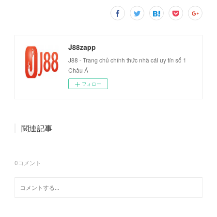
J88zapp
J88 - Trang chủ chính thức nhà cái uy tín số 1
Châu Á
フォロー
関連記事
0
コメント