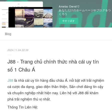
Ameba Owndで
あなただけのホームページやブログをつ
くろう
今すぐ試す
Blog
2024.11.04 22:36
J88 - Trang chủ chính thức nhà cái uy tín
số 1 Châu Á
J88
là nhà cái uy tín hàng đầu châu Á. nổi bật với trải nghiệm
cá cược đa dạng, giao diện thân thiện, Sân chơi đáng tin cậy
và chuyên nghiệp nhất hiện nay. Liên hệ với J88 để khám
phá trải nghiệm thú vị nhất.
Thông Tin Liên Hệ: